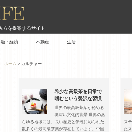
み方を提案するサイト
金融・経済
不動産
生活
ホーム
>
カルチャー
希少な高級茶を日常で
嗜むという贅沢な習慣
世界の最高級茶葉が秘める
奥深い文化的背景 世界のあ
らゆる地域には、長い歴史と伝統に彩られた
ステ
数多くの最高級茶葉が存在しています。中国
たス