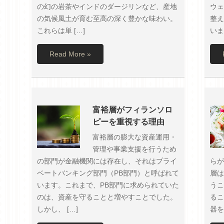
の幻の岩茶やインドのダージリンなど、産地
ウェ
の気候風土が育む至高の深く豊かな味わい。
整え
これらは単 […]
いま
Read More »
富裕層がフィランソロ
ピーを重視する理由
富裕層の膨大な資産運用・
管理や事業支援を行うため
の部門が金融機関には存在し、それはプライ
らが
ベートバンキング部門（PB部門）と呼ばれて
層は
います。これまで、PB部門に求められていた
うこ
のは、資産を守ることと増やすことでした。
るこ
しかし、 […]
器を