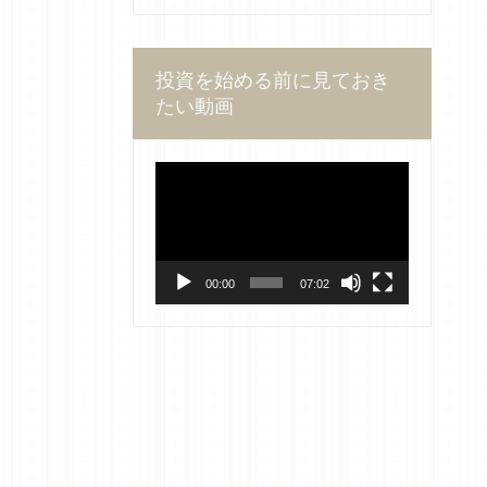
投資を始める前に見ておき
たい動画
動
画
プ
レ
ー
ヤ
00:00
07:02
ー