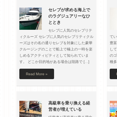
セレブが求める海上で
のラグジュアリーなひ
ととき
セレブに人気のセレブリテ
ィクルーズ セレブに人気のセレブリティクル
てい
ーズはその名の通りセレブを対象にした豪華
豊富
クルージングのことで船上で極上の一時を楽
して
しめるアクティビティとして知られていま
のゴ
す。 どこか目的地がある場合は陸路で […]
種多
Read More »
高級車を乗り換える経
営者が増えている