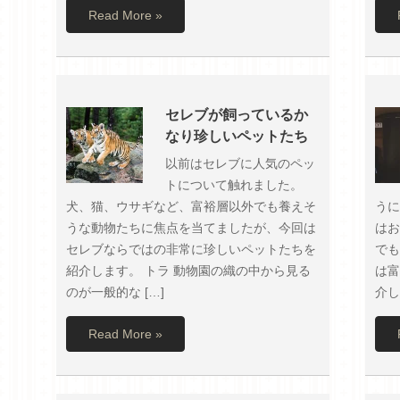
Read More »
セレブが飼っているか
なり珍しいペットたち
以前はセレブに人気のペッ
トについて触れました。
犬、猫、ウサギなど、富裕層以外でも養えそ
うに
うな動物たちに焦点を当てましたが、今回は
はお
セレブならではの非常に珍しいペットたちを
でも
紹介します。 トラ 動物園の織の中から見る
は富
のが一般的な […]
介し
Read More »