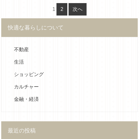
投
1
2
次へ
稿
の
快適な暮らしについて
ペ
ー
不動産
ジ
生活
送
り
ショッピング
カルチャー
金融・経済
最近の投稿