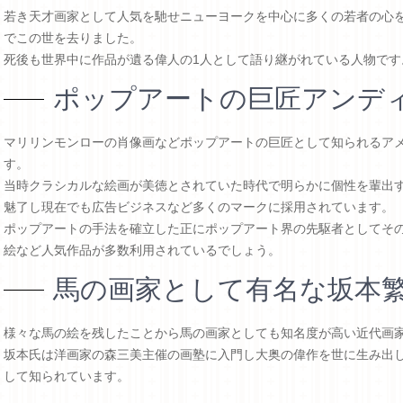
若き天才画家として人気を馳せニューヨークを中心に多くの若者の心を捉
でこの世を去りました。
死後も世界中に作品が遺る偉人の1人として語り継がれている人物です
ポップアートの巨匠アンデ
マリリンモンローの肖像画などポップアートの巨匠として知られるア
す。
当時クラシカルな絵画が美徳とされていた時代で明らかに個性を輩出
魅了し現在でも広告ビジネスなど多くのマークに採用されています。
ポップアートの手法を確立した正にポップアート界の先駆者としてそ
絵など人気作品が多数利用されているでしょう。
馬の画家として有名な坂本
様々な馬の絵を残したことから馬の画家としても知名度が高い近代画家
坂本氏は洋画家の森三美主催の画塾に入門し大奥の偉作を世に生み出
して知られています。