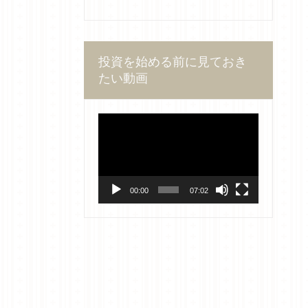
投資を始める前に見ておき
たい動画
動
画
プ
レ
ー
ヤ
00:00
07:02
ー