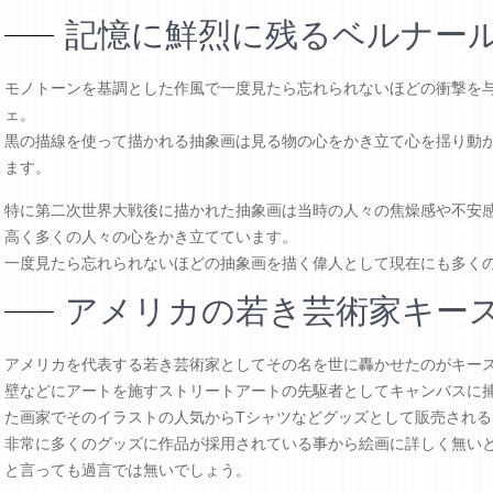
記憶に鮮烈に残るベルナー
モノトーンを基調とした作風で一度見たら忘れられないほどの衝撃を
ェ。
黒の描線を使って描かれる抽象画は見る物の心をかき立て心を揺り動
ます。
特に第二次世界大戦後に描かれた抽象画は当時の人々の焦燥感や不安
高く多くの人々の心をかき立てています。
一度見たら忘れられないほどの抽象画を描く偉人として現在にも多く
アメリカの若き芸術家キー
アメリカを代表する若き芸術家としてその名を世に轟かせたのがキー
壁などにアートを施すストリートアートの先駆者としてキャンバスに
た画家でそのイラストの人気からTシャツなどグッズとして販売され
非常に多くのグッズに作品が採用されている事から絵画に詳しく無い
と言っても過言では無いでしょう。