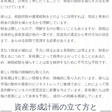
富裕層は、計画を丁寧にたてることで、税金の負担を減らす方法を身
につけています。
彼らは、税額控除や優遇税制をどのように活用すれば、現在と将来の
税金の負担を減らせるかを理解しています。
税金は難しいもので、理解するのが難しいこともありますが、節税は
全体的な資産形成計画の一環です。投資先の選定から寄付方法の決定
まで、あらゆる段階で意識する必要があります。
支払う税金が減れば、手元に残るお金も長期的には増えます。財産が
増えるにつれて、富裕層にとって税率が上がってくることがあるた
め、納税総額を減らすことは富を維持するために不可欠な手段です。
新しい情報の積極的な取り入れ
富裕層は常に新しい情報を求め、積極的に取り入れています。彼らは
市場の動向や最新のビジネストレンドに敏感であり、これによって投
資判断やビジネスの意思決定に影響を与えています。富裕層たちは情
報の更新によって未来を予測し、成功への戦略を構築しています。
資産形成計画の立て方と